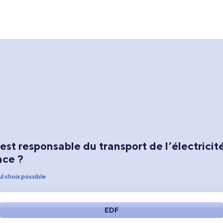
est responsable du transport de l’électricit
nce ?
ul choix possible
EDF