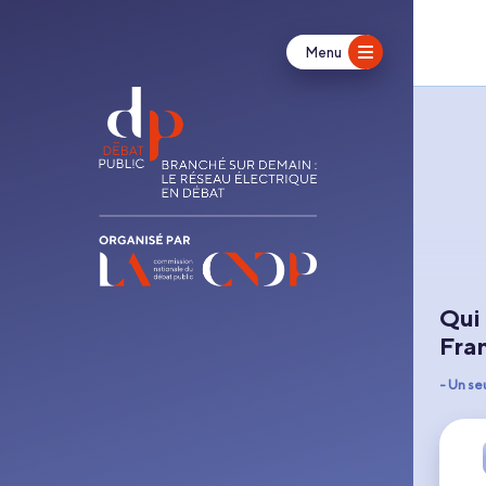
Menu
Qui 
Fra
- Un se